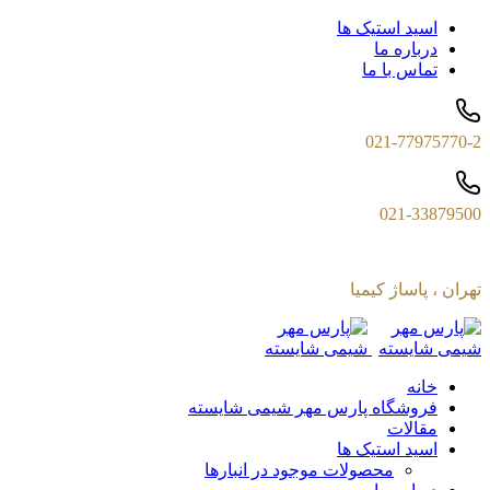
اسید استیک ها
درباره ما
تماس با ما
021-77975770-2
021-33879500
تهران ، پاساژ کیمیا
خانه
فروشگاه پارس مهر شیمی شایسته
مقالات
اسید استیک ها
محصولات موجود در انبارها