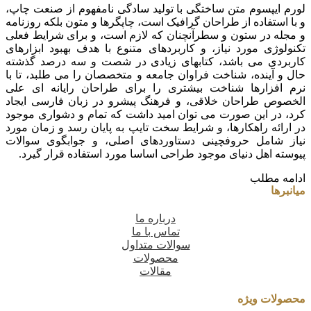
لورم ایپسوم متن ساختگی با تولید سادگی نامفهوم از صنعت چاپ،
و با استفاده از طراحان گرافیک است، چاپگرها و متون بلکه روزنامه
و مجله در ستون و سطرآنچنان که لازم است، و برای شرایط فعلی
تکنولوژی مورد نیاز، و کاربردهای متنوع با هدف بهبود ابزارهای
کاربردی می باشد، کتابهای زیادی در شصت و سه درصد گذشته
حال و آینده، شناخت فراوان جامعه و متخصصان را می طلبد، تا با
نرم افزارها شناخت بیشتری را برای طراحان رایانه ای علی
الخصوص طراحان خلاقی، و فرهنگ پیشرو در زبان فارسی ایجاد
کرد، در این صورت می توان امید داشت که تمام و دشواری موجود
در ارائه راهکارها، و شرایط سخت تایپ به پایان رسد و زمان مورد
نیاز شامل حروفچینی دستاوردهای اصلی، و جوابگوی سوالات
پیوسته اهل دنیای موجود طراحی اساسا مورد استفاده قرار گیرد.
ادامه مطلب
میانبرها
درباره ما
تماس با ما
سوالات متداول
محصولات
مقالات
محصولات ویژه