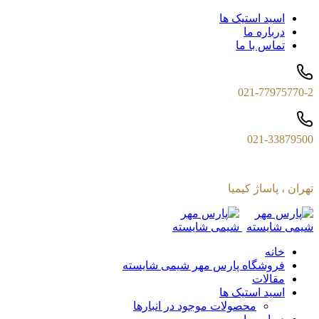
اسید استیک ها
درباره ما
تماس با ما
021-77975770-2
021-33879500
تهران ، پاساژ کیمیا
خانه
فروشگاه پارس مهر شیمی شایسته
مقالات
اسید استیک ها
محصولات موجود در انبارها