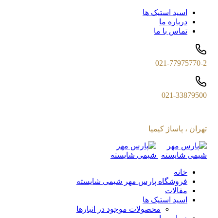
اسید استیک ها
درباره ما
تماس با ما
021-77975770-2
021-33879500
تهران ، پاساژ کیمیا
خانه
فروشگاه پارس مهر شیمی شایسته
مقالات
اسید استیک ها
محصولات موجود در انبارها