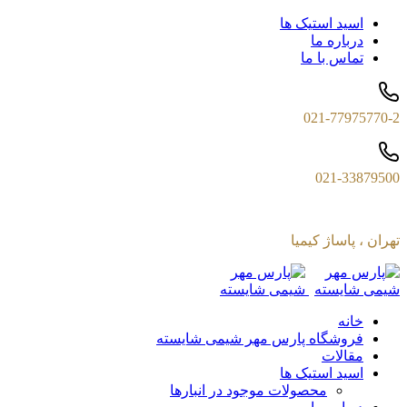
اسید استیک ها
درباره ما
تماس با ما
021-77975770-2
021-33879500
تهران ، پاساژ کیمیا
خانه
فروشگاه پارس مهر شیمی شایسته
مقالات
اسید استیک ها
محصولات موجود در انبارها