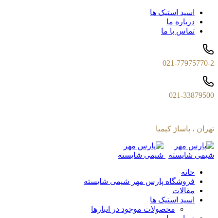
اسید استیک ها
درباره ما
تماس با ما
021-77975770-2
021-33879500
تهران ، پاساژ کیمیا
خانه
فروشگاه پارس مهر شیمی شایسته
مقالات
اسید استیک ها
محصولات موجود در انبارها