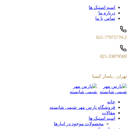
اسید استیک ها
درباره ما
تماس با ما
021-77975770-2
021-33879500
تهران ، پاساژ کیمیا
خانه
فروشگاه پارس مهر شیمی شایسته
مقالات
اسید استیک ها
محصولات موجود در انبارها