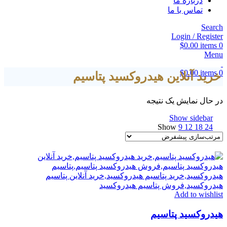
درباره ما
تماس با ما
Search
Login / Register
$
0.00
items
0
Menu
$
0.00
items
0
خرید آنلاین هیدروکسید پتاسیم
در حال نمایش یک نتیجه
Show sidebar
Show
9
12
18
24
Add to wishlist
هیدروکسید پتاسیم