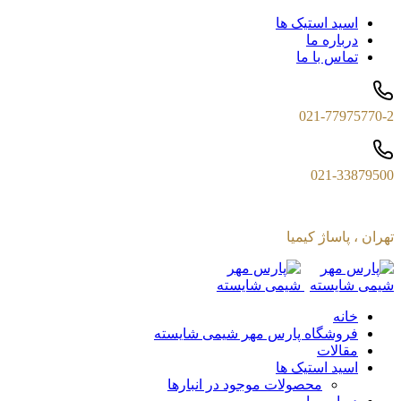
اسید استیک ها
درباره ما
تماس با ما
021-77975770-2
021-33879500
تهران ، پاساژ کیمیا
خانه
فروشگاه پارس مهر شیمی شایسته
مقالات
اسید استیک ها
محصولات موجود در انبارها