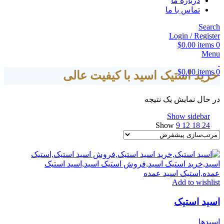
درباره ما
تماس با ما
Search
Login / Register
$
0.00
items
0
Menu
$
0.00
items
0
خرید استیک اسید با کیفیت عالی
در حال نمایش یک نتیجه
Show sidebar
Show
9
12
18
24
Add to wishlist
اسید استیک
اسیدها