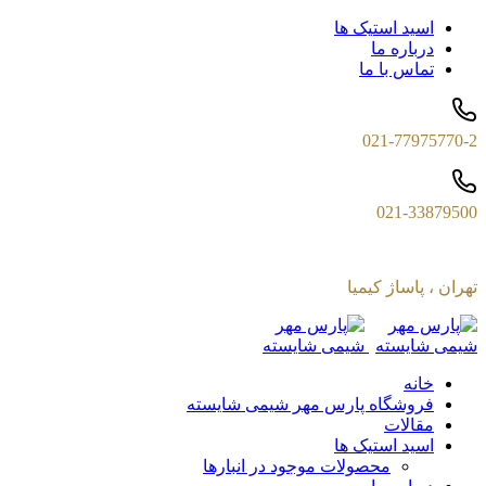
اسید استیک ها
درباره ما
تماس با ما
021-77975770-2
021-33879500
تهران ، پاساژ کیمیا
خانه
فروشگاه پارس مهر شیمی شایسته
مقالات
اسید استیک ها
محصولات موجود در انبارها