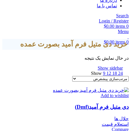
درباره ما
تماس با ما
Search
Login / Register
$
0.00
items
0
Menu
$
0.00
items
0
خرید دی متیل فرم آمید بصورت عمده
در حال نمایش یک نتیجه
Show sidebar
Show
9
12
18
24
Add to wishlist
دی متیل فرم آمید(Dmf)
حلال ها
استعلام قیمت
Compare