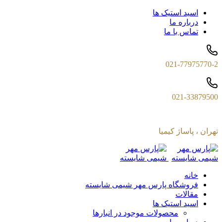
اسید استیک ها
درباره ما
تماس با ما
021-77975770-2
021-33879500
تهران ، پاساژ کیمیا
خانه
فروشگاه پارس مهر شیمی شایسته
مقالات
اسید استیک ها
محصولات موجود در انبارها