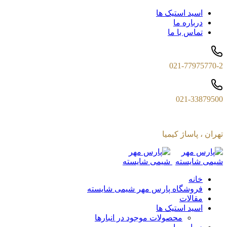
اسید استیک ها
درباره ما
تماس با ما
021-77975770-2
021-33879500
تهران ، پاساژ کیمیا
خانه
فروشگاه پارس مهر شیمی شایسته
مقالات
اسید استیک ها
محصولات موجود در انبارها