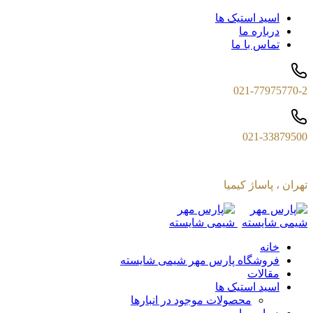
اسید استیک ها
درباره ما
تماس با ما
021-77975770-2
021-33879500
تهران ، پاساژ کیمیا
خانه
فروشگاه پارس مهر شیمی شایسته
مقالات
اسید استیک ها
محصولات موجود در انبارها