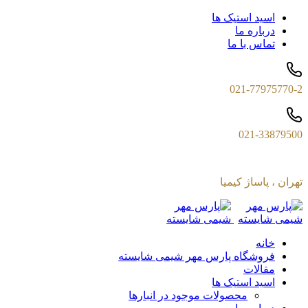
اسید استیک ها
درباره ما
تماس با ما
021-77975770-2
021-33879500
تهران ، پاساژ کیمیا
خانه
فروشگاه پارس مهر شیمی شایسته
مقالات
اسید استیک ها
محصولات موجود در انبارها