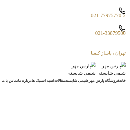
021-77975770-2
021-33879500
تهران ، پاساژ کیمیا
خانه
فروشگاه پارس مهر شیمی شایسته
مقالات
اسید استیک ها
درباره ما
تماس با ما