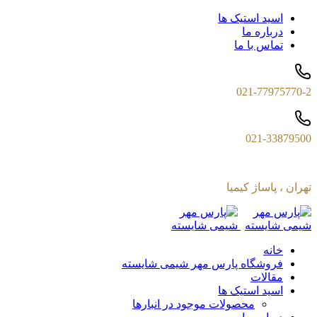
اسید استیک ها
درباره ما
تماس با ما
021-77975770-2
021-33879500
تهران ، پاساژ کیمیا
خانه
فروشگاه پارس مهر شیمی شایسته
مقالات
اسید استیک ها
محصولات موجود در انبارها