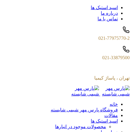
اسید استیک ها
درباره ما
تماس با ما
021-77975770-2
021-33879500
تهران ، پاساژ کیمیا
خانه
فروشگاه پارس مهر شیمی شایسته
مقالات
اسید استیک ها
محصولات موجود در انبارها