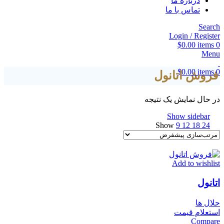
درباره ما
تماس با ما
Search
Login / Register
$
0.00
items
0
Menu
$
0.00
items
0
فروش اتانول
در حال نمایش یک نتیجه
Show sidebar
Show
9
12
18
24
Add to wishlist
اتانول
حلال ها
استعلام قیمت
Compare