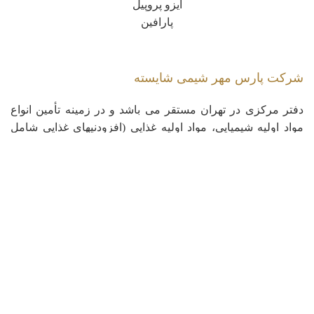
ایزو پروپیل
پارافین
شرکت پارس مهر شیمی شایسته
دفتر مرکزی در تهران مستقر می باشد و در زمینه تأمین انواع
مواد اولیه شیمیایی، مواد اولیه غذایی (افزودنیهای غذایی شامل
استابیلایزرها، امولسیفایرها، مواد نگهدارنده و …) و طیف وسیعی
از مواد شیمیایی موردنیاز صنایع غذایی، دارویی، چرمسازی و
نساجی، آرایشی و بهداشتی، کودها و سموم کشاورزی و رنگ و
رزین فعالیت دارد.
کپی رایت © 2023 - تمامی حقوق این سایت متعلق به شرکت پارس مهر شیمی شایسته
می باشد.