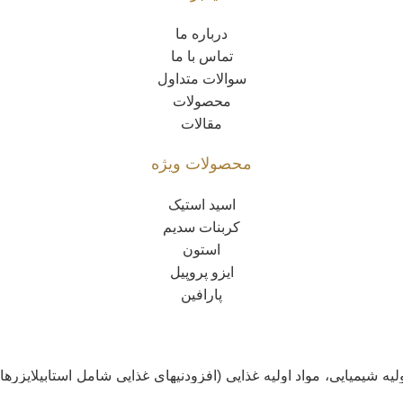
درباره ما
تماس با ما
سوالات متداول
محصولات
مقالات
محصولات ویژه
اسید استیک
کربنات سدیم
استون
ایزو پروپیل
پارافین
یه شیمیایی، مواد اولیه غذایی (افزودنیهای غذایی شامل استابیلایزره
، کودها و سموم کشاورزی و رنگ و رزین فعالیت دارد.