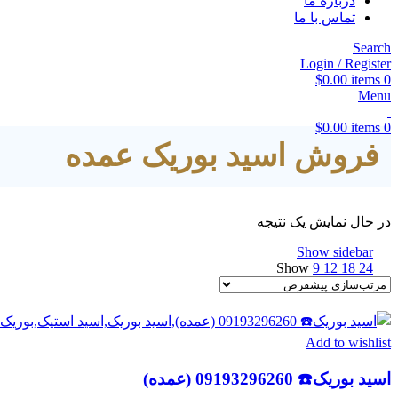
درباره ما
تماس با ما
Search
Login / Register
$
0.00
items
0
Menu
$
0.00
items
0
فروش اسید بوریک عمده
در حال نمایش یک نتیجه
Show sidebar
Show
9
12
18
24
Add to wishlist
اسید بوریک☎️ 09193296260 (عمده)