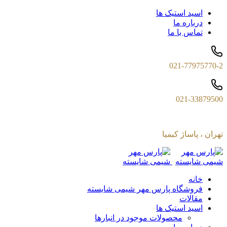
اسید استیک ها
درباره ما
تماس با ما
021-77975770-2
021-33879500
تهران ، پاساژ کیمیا
خانه
فروشگاه پارس مهر شیمی شایسته
مقالات
اسید استیک ها
محصولات موجود در انبارها