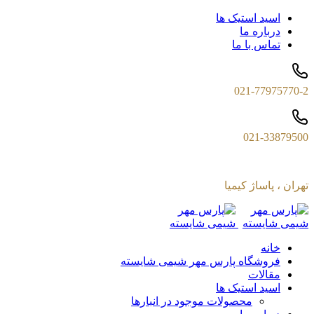
اسید استیک ها
درباره ما
تماس با ما
021-77975770-2
021-33879500
تهران ، پاساژ کیمیا
خانه
فروشگاه پارس مهر شیمی شایسته
مقالات
اسید استیک ها
محصولات موجود در انبارها