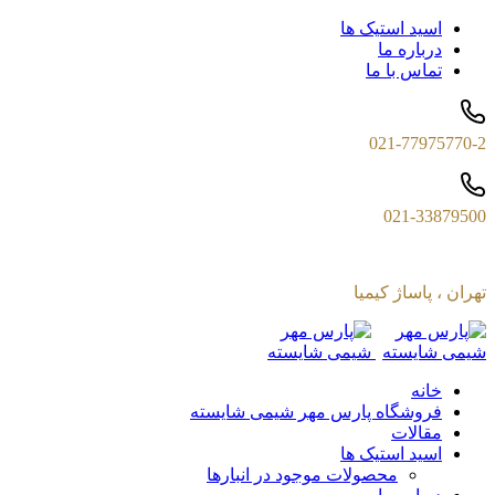
اسید استیک ها
درباره ما
تماس با ما
021-77975770-2
021-33879500
تهران ، پاساژ کیمیا
خانه
فروشگاه پارس مهر شیمی شایسته
مقالات
اسید استیک ها
محصولات موجود در انبارها