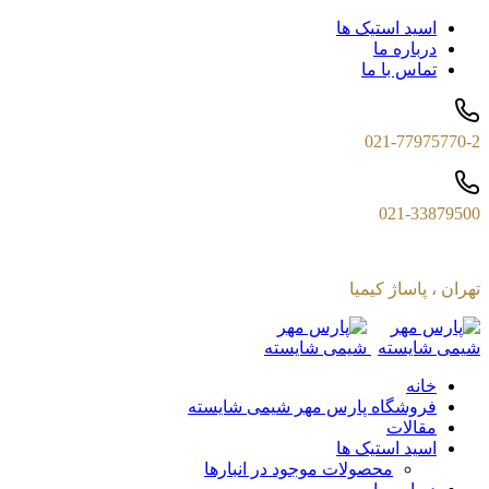
اسید استیک ها
درباره ما
تماس با ما
021-77975770-2
021-33879500
تهران ، پاساژ کیمیا
خانه
فروشگاه پارس مهر شیمی شایسته
مقالات
اسید استیک ها
محصولات موجود در انبارها