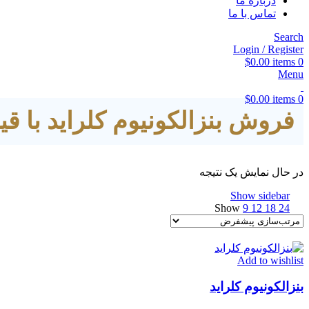
درباره ما
تماس با ما
Search
Login / Register
$
0.00
items
0
Menu
$
0.00
items
0
فروش بنزالکونیوم کلراید با 
در حال نمایش یک نتیجه
Show sidebar
Show
9
12
18
24
Add to wishlist
بنزالکونیوم کلراید