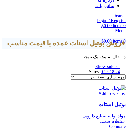
درباره ما
تماس با ما
Search
Login / Register
$
0.00
items
0
Menu
$
0.00
items
0
فروش بوتیل استات عمده با قیمت مناسب
در حال نمایش یک نتیجه
Show sidebar
Show
9
12
18
24
Add to wishlist
بوتیل استات
مواد اولیه صنایع دارویی
استعلام قیمت
Compare