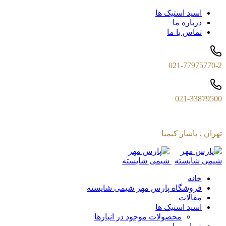
اسید استیک ها
درباره ما
تماس با ما
021-77975770-2
021-33879500
تهران ، پاساژ کیمیا
خانه
فروشگاه پارس مهر شیمی شایسته
مقالات
اسید استیک ها
محصولات موجود در انبارها