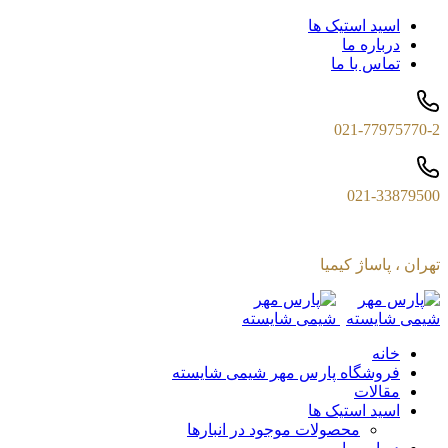
اسید استیک ها
درباره ما
تماس با ما
021-77975770-2
021-33879500
تهران ، پاساژ کیمیا
خانه
فروشگاه پارس مهر شیمی شایسته
مقالات
اسید استیک ها
محصولات موجود در انبارها