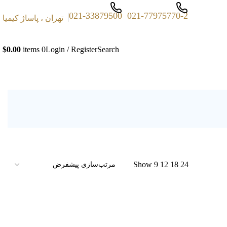
021-33879500
021-77975770-2
تهران ، پاساژ کیمیا
$
0.00
items
0
Login / Register
Search
Show
9
12
18
24