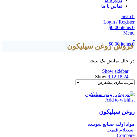
درباره ما
تماس با ما
Search
Login / Register
$
0.00
items
0
Menu
$
0.00
items
0
فروش روغن سیلیکون
در حال نمایش یک نتیجه
Show sidebar
Show
9
12
18
24
Add to wishlist
روغن سیلیکون
مواد اولیه صنایع شوینده
استعلام قیمت
Compare