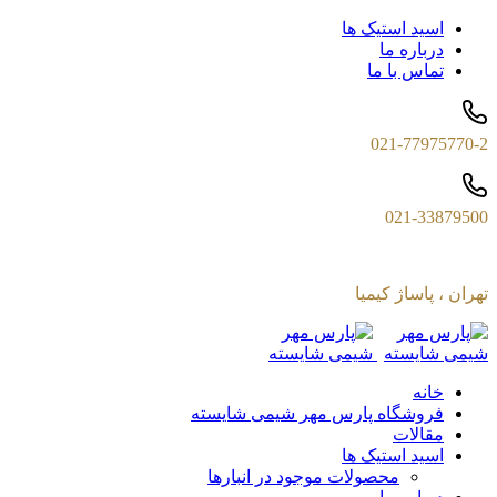
اسید استیک ها
درباره ما
تماس با ما
021-77975770-2
021-33879500
تهران ، پاساژ کیمیا
خانه
فروشگاه پارس مهر شیمی شایسته
مقالات
اسید استیک ها
محصولات موجود در انبارها