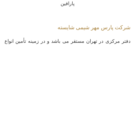
پارافین
شرکت پارس مهر شیمی شایسته
دفتر مرکزی در تهران مستقر می باشد و در زمینه تأمین انواع
مواد اولیه شیمیایی، مواد اولیه غذایی (افزودنیهای غذایی شامل
استابیلایزرها، امولسیفایرها، مواد نگهدارنده و …) و طیف وسیعی
از مواد شیمیایی موردنیاز صنایع غذایی، دارویی، چرمسازی و
نساجی، آرایشی و بهداشتی، کودها و سموم کشاورزی و رنگ و
رزین فعالیت دارد.
کپی رایت © 2023 - تمامی حقوق این سایت متعلق به شرکت پارس مهر شیمی شایسته
می باشد.
خانه