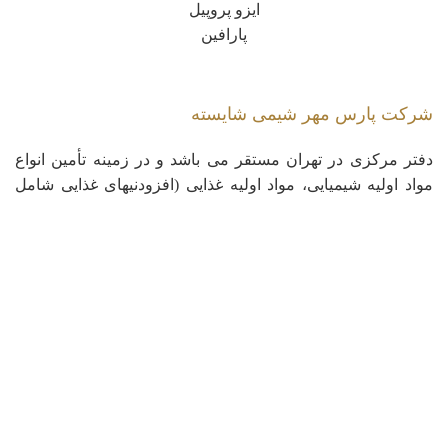
ایزو پروپیل
پارافین
شرکت پارس مهر شیمی شایسته
دفتر مرکزی در تهران مستقر می باشد و در زمینه تأمین انواع
مواد اولیه شیمیایی، مواد اولیه غذایی (افزودنیهای غذایی شامل
استابیلایزرها، امولسیفایرها، مواد نگهدارنده و …) و طیف وسیعی
از مواد شیمیایی موردنیاز صنایع غذایی، دارویی، چرمسازی و
نساجی، آرایشی و بهداشتی، کودها و سموم کشاورزی و رنگ و
رزین فعالیت دارد.
کپی رایت © 2023 - تمامی حقوق این سایت متعلق به شرکت پارس مهر شیمی شایسته
می باشد.