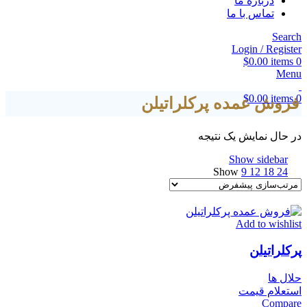
درباره ما
تماس با ما
Search
Login / Register
$
0.00
items
0
Menu
$
0.00
items
0
فروش عمده پرکلراتیلن
در حال نمایش یک نتیجه
Show sidebar
Show
9
12
18
24
Add to wishlist
پرکلراتیلن
حلال ها
استعلام قیمت
Compare