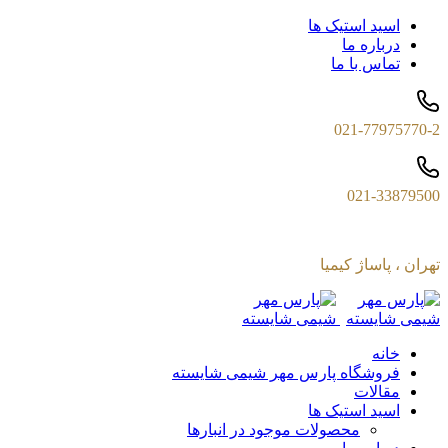
اسید استیک ها
درباره ما
تماس با ما
021-77975770-2
021-33879500
تهران ، پاساژ کیمیا
خانه
فروشگاه پارس مهر شیمی شایسته
مقالات
اسید استیک ها
محصولات موجود در انبارها