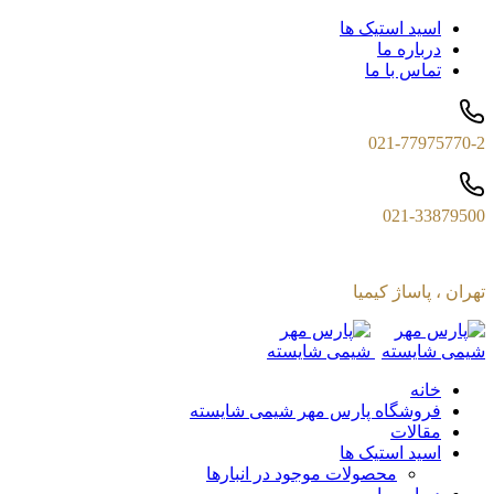
اسید استیک ها
درباره ما
تماس با ما
021-77975770-2
021-33879500
تهران ، پاساژ کیمیا
خانه
فروشگاه پارس مهر شیمی شایسته
مقالات
اسید استیک ها
محصولات موجود در انبارها