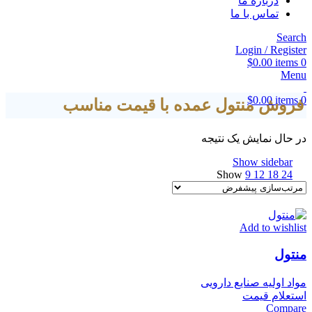
درباره ما
تماس با ما
Search
Login / Register
$
0.00
items
0
Menu
$
0.00
items
0
فروش منتول عمده با قیمت مناسب
در حال نمایش یک نتیجه
Show sidebar
Show
9
12
18
24
Add to wishlist
منتول
مواد اولیه صنایع دارویی
استعلام قیمت
Compare