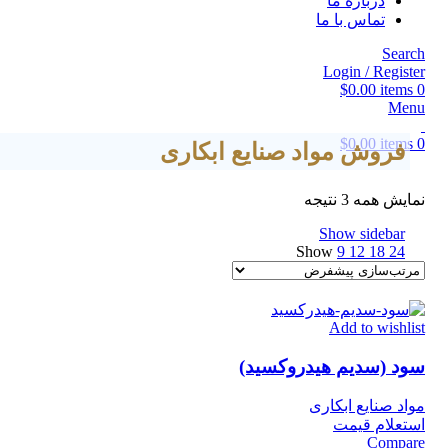
درباره ما
تماس با ما
Search
Login / Register
$
0.00
items
0
Menu
$
0.00
items
0
فروش مواد صنایع ابکاری
نمایش همه 3 نتیجه
Show sidebar
Show
9
12
18
24
Add to wishlist
سود (سدیم هیدروکسید)
مواد صنایع ابکاری
استعلام قیمت
Compare