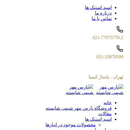
اسید استیک ها
درباره ما
تماس با ما
021-77975770-2
021-33879500
تهران ، پاساژ کیمیا
خانه
فروشگاه پارس مهر شیمی شایسته
مقالات
اسید استیک ها
محصولات موجود در انبارها