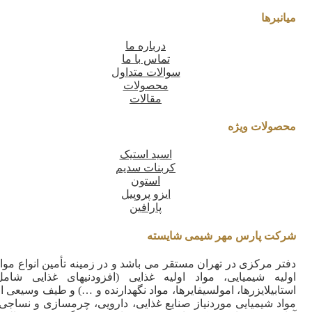
میانبرها
درباره ما
تماس با ما
سوالات متداول
محصولات
مقالات
محصولات ویژه
اسید استیک
کربنات سدیم
استون
ایزو پروپیل
پارافین
شرکت پارس مهر شیمی شایسته
دفتر مرکزی در تهران مستقر می باشد و در زمینه تأمین انواع مواد
اولیه شیمیایی، مواد اولیه غذایی (افزودنیهای غذایی شامل
استابیلایزرها، امولسیفایرها، مواد نگهدارنده و …) و طیف وسیعی ا
مواد شیمیایی موردنیاز صنایع غذایی، دارویی، چرمسازی و نساجی،