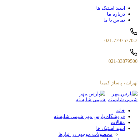
اسید استیک ها
درباره ما
تماس با ما
021-77975770-2
021-33879500
تهران ، پاساژ کیمیا
خانه
فروشگاه پارس مهر شیمی شایسته
مقالات
اسید استیک ها
محصولات موجود در انبارها