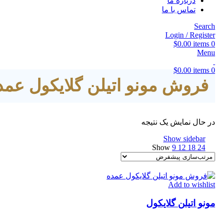
درباره ما
تماس با ما
Search
Login / Register
$
0.00
items
0
Menu
$
0.00
items
0
فروش مونو اتیلن گلایکول عمد
در حال نمایش یک نتیجه
Show sidebar
Show
9
12
18
24
Add to wishlist
مونو اتیلن گلایکول