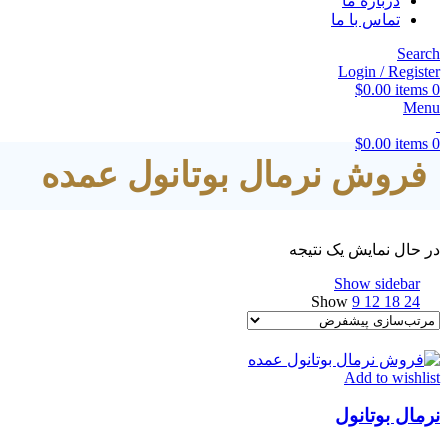
درباره ما
تماس با ما
Search
Login / Register
$
0.00
items
0
Menu
$
0.00
items
0
فروش نرمال بوتانول عمده
در حال نمایش یک نتیجه
Show sidebar
Show
9
12
18
24
Add to wishlist
نرمال بوتانول