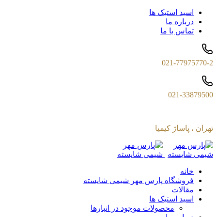
اسید استیک ها
درباره ما
تماس با ما
021-77975770-2
021-33879500
تهران ، پاساژ کیمیا
خانه
فروشگاه پارس مهر شیمی شایسته
مقالات
اسید استیک ها
محصولات موجود در انبارها