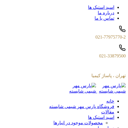
اسید استیک ها
درباره ما
تماس با ما
021-77975770-2
021-33879500
تهران ، پاساژ کیمیا
خانه
فروشگاه پارس مهر شیمی شایسته
مقالات
اسید استیک ها
محصولات موجود در انبارها