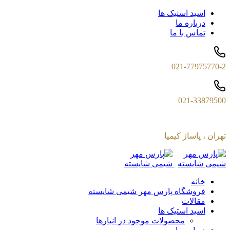
اسید استیک ها
درباره ما
تماس با ما
021-77975770-2
021-33879500
تهران ، پاساژ کیمیا
خانه
فروشگاه پارس مهر شیمی شایسته
مقالات
اسید استیک ها
محصولات موجود در انبارها