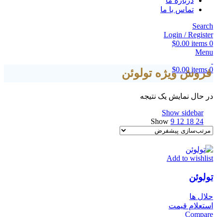
درباره ما
تماس با ما
Search
Login / Register
$
0.00
items
0
Menu
$
0.00
items
0
فروش ویژه تولوئن
در حال نمایش یک نتیجه
Show sidebar
Show
9
12
18
24
Add to wishlist
تولوئن
حلال ها
استعلام قیمت
Compare