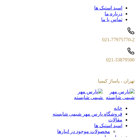
اسید استیک ها
درباره ما
تماس با ما
021-77975770-2
021-33879500
تهران ، پاساژ کیمیا
خانه
فروشگاه پارس مهر شیمی شایسته
مقالات
اسید استیک ها
محصولات موجود در انبارها