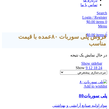
درباره ما
تماس با ما
Search
Login / Register
$
0.00
items
0
Menu
$
0.00
items
0
فروش پلی سوربات ۸۰عمده با قیمت
مناسب
در حال نمایش یک نتیجه
Show sidebar
Show
9
12
18
24
Add to wishlist
پلی سوربات80
مواد اولیه صنایع آرایشی و بهداشتی