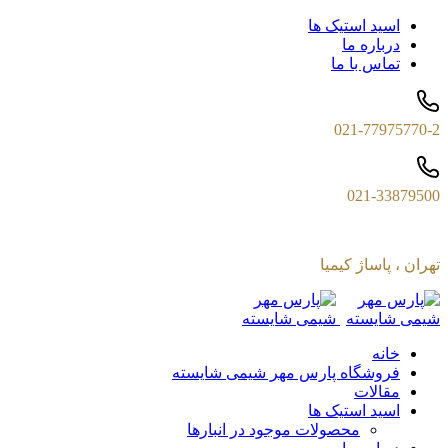
اسید استیک ها
درباره ما
تماس با ما
021-77975770-2
021-33879500
تهران ، پاساژ کیمیا
خانه
فروشگاه پارس مهر شیمی شایسته
مقالات
اسید استیک ها
محصولات موجود در انبارها