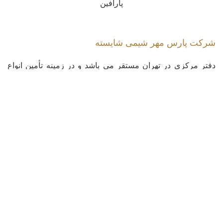
پارافین
شرکت پارس مهر شیمی شایسته
دفتر مرکزی در تهران مستقر می باشد و در زمینه تأمین انواع
مواد اولیه شیمیایی، مواد اولیه غذایی (افزودنیهای غذایی شامل
استابیلایزرها، امولسیفایرها، مواد نگهدارنده و …) و طیف وسیعی
از مواد شیمیایی موردنیاز صنایع غذایی، دارویی، چرمسازی و
نساجی، آرایشی و بهداشتی، کودها و سموم کشاورزی و رنگ و
رزین فعالیت دارد.
کپی رایت © 2023 - تمامی حقوق این سایت متعلق به شرکت پارس مهر شیمی شایسته
می باشد.
خانه