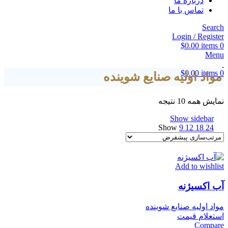
درباره ما
تماس با ما
Search
Login / Register
$
0.00
items
0
Menu
$
0.00
items
0
مواد اولیه صنایع شوینده
نمایش همه 10 نتیجه
Show sidebar
Show
9
12
18
24
Add to wishlist
آب اکسیژنه
مواد اولیه صنایع شوینده
استعلام قیمت
Compare