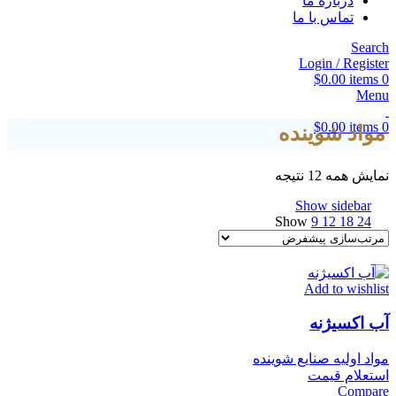
درباره ما
تماس با ما
Search
Login / Register
$
0.00
items
0
Menu
$
0.00
items
0
مواد شوینده
نمایش همه 12 نتیجه
Show sidebar
Show
9
12
18
24
Add to wishlist
آب اکسیژنه
مواد اولیه صنایع شوینده
استعلام قیمت
Compare