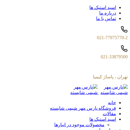
اسید استیک ها
درباره ما
تماس با ما
021-77975770-2
021-33879500
تهران ، پاساژ کیمیا
خانه
فروشگاه پارس مهر شیمی شایسته
مقالات
اسید استیک ها
محصولات موجود در انبارها