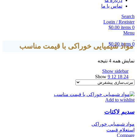
درباره ما
تماس با ما
Search
Login / Register
$
0.00
items
0
Menu
$
0.00
items
0
مواد شیمیایی خوراکی با قیمت مناسب
نمایش همه 4 نتیجه
Show sidebar
Show
9
12
18
24
Add to wishlist
سدیم لاکتات
مواد شیمیایی خوراکی
استعلام قیمت
Compare