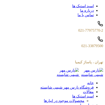
اسید استیک ها
درباره ما
تماس با ما
021-77975770-2
021-33879500
تهران ، پاساژ کیمیا
خانه
فروشگاه پارس مهر شیمی شایسته
مقالات
اسید استیک ها
محصولات موجود در انبارها