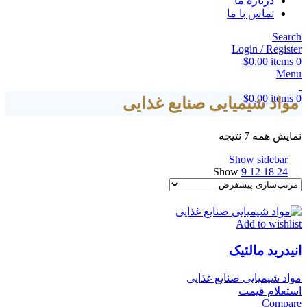
درباره ما
تماس با ما
Search
Login / Register
$
0.00
items
0
Menu
$
0.00
items
0
مواد شیمیایی صنایع غذایی
نمایش همه 7 نتیجه
Show sidebar
Show
9
12
18
24
Add to wishlist
انیدرید مالئیک
مواد شیمیایی صنایع غذایی
استعلام قیمت
Compare