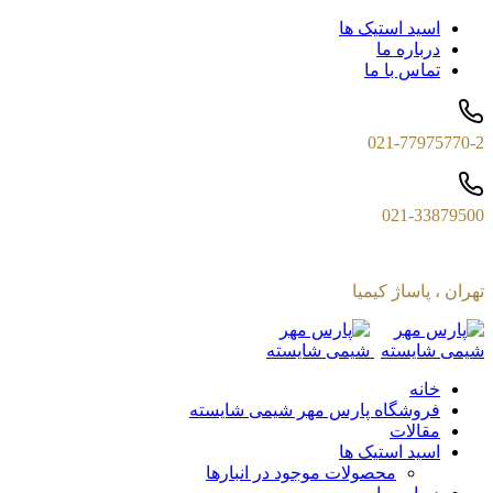
اسید استیک ها
درباره ما
تماس با ما
021-77975770-2
021-33879500
تهران ، پاساژ کیمیا
خانه
فروشگاه پارس مهر شیمی شایسته
مقالات
اسید استیک ها
محصولات موجود در انبارها