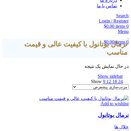
درباره ما
تماس با ما
Search
Login / Register
$
0.00
items
0
Menu
$
0.00
items
0
نرمال بوتانول با کیفیت عالی و قیمت
مناسب
در حال نمایش یک نتیجه
Show sidebar
Show
9
12
18
24
Add to wishlist
نرمال بوتانول
حلال ها