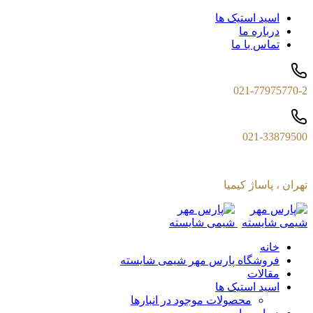
اسید استیک ها
درباره ما
تماس با ما
021-77975770-2
021-33879500
تهران ، پاساژ کیمیا
خانه
فروشگاه پارس مهر شیمی شایسته
مقالات
اسید استیک ها
محصولات موجود در انبارها