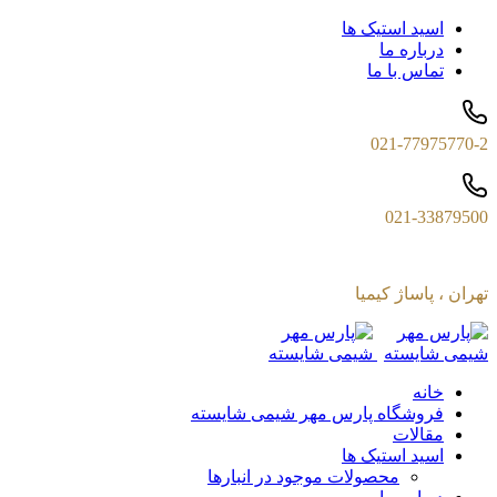
اسید استیک ها
درباره ما
تماس با ما
021-77975770-2
021-33879500
تهران ، پاساژ کیمیا
خانه
فروشگاه پارس مهر شیمی شایسته
مقالات
اسید استیک ها
محصولات موجود در انبارها