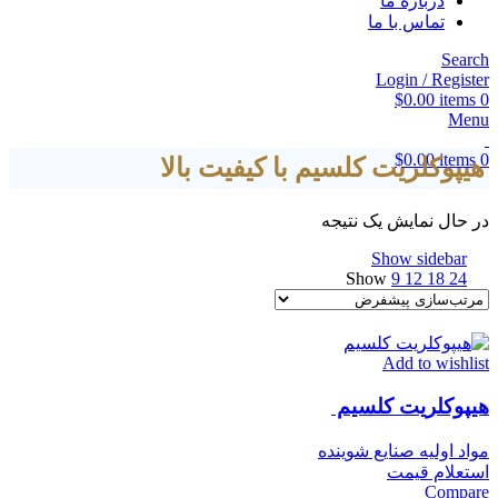
درباره ما
تماس با ما
Search
Login / Register
$
0.00
items
0
Menu
$
0.00
items
0
هیپوکلریت کلسیم با کیفیت بالا
در حال نمایش یک نتیجه
Show sidebar
Show
9
12
18
24
Add to wishlist
هیپوکلریت کلسیم
مواد اولیه صنایع شوینده
استعلام قیمت
Compare