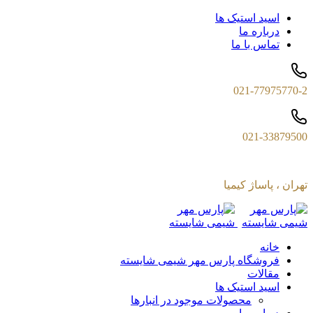
اسید استیک ها
درباره ما
تماس با ما
021-77975770-2
021-33879500
تهران ، پاساژ کیمیا
خانه
فروشگاه پارس مهر شیمی شایسته
مقالات
اسید استیک ها
محصولات موجود در انبارها