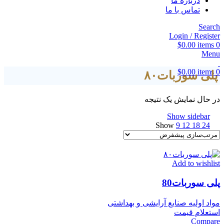
درباره ما
تماس با ما
Search
Login / Register
$
0.00
items
0
Menu
$
0.00
items
0
پلی سوربات۸۰
در حال نمایش یک نتیجه
Show sidebar
Show
9
12
18
24
Add to wishlist
پلی سوربات80
مواد اولیه صنایع آرایشی و بهداشتی
استعلام قیمت
Compare