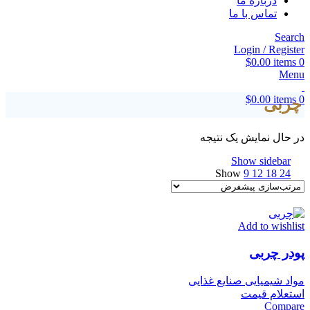
درباره ما
تماس با ما
Search
Login / Register
$
0.00
items
0
Menu
$
0.00
items
0
چربی
در حال نمایش یک نتیجه
Show sidebar
Show
9
12
18
24
Add to wishlist
پودر چربی
مواد شیمیایی صنایع غذایی
استعلام قیمت
Compare