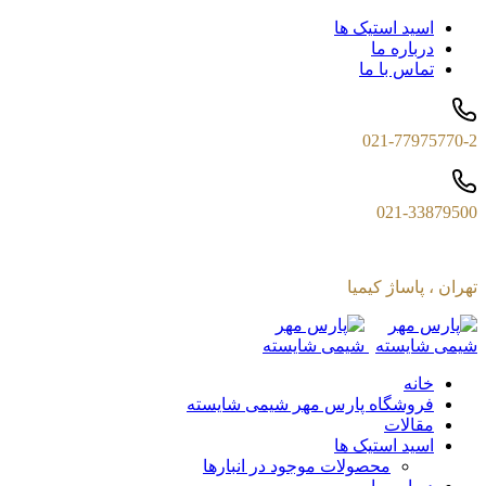
اسید استیک ها
درباره ما
تماس با ما
021-77975770-2
021-33879500
تهران ، پاساژ کیمیا
خانه
فروشگاه پارس مهر شیمی شایسته
مقالات
اسید استیک ها
محصولات موجود در انبارها