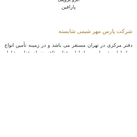
پارافین
شرکت پارس مهر شیمی شایسته
دفتر مرکزی در تهران مستقر می باشد و در زمینه تأمین انواع
مواد اولیه شیمیایی، مواد اولیه غذایی (افزودنیهای غذایی شامل
استابیلایزرها، امولسیفایرها، مواد نگهدارنده و …) و طیف وسیعی
از مواد شیمیایی موردنیاز صنایع غذایی، دارویی، چرمسازی و
نساجی، آرایشی و بهداشتی، کودها و سموم کشاورزی و رنگ و
رزین فعالیت دارد.
کپی رایت © 2023 - تمامی حقوق این سایت متعلق به شرکت پارس مهر شیمی شایسته
می باشد.
خانه