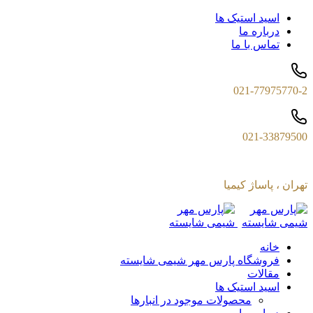
اسید استیک ها
درباره ما
تماس با ما
021-77975770-2
021-33879500
تهران ، پاساژ کیمیا
خانه
فروشگاه پارس مهر شیمی شایسته
مقالات
اسید استیک ها
محصولات موجود در انبارها