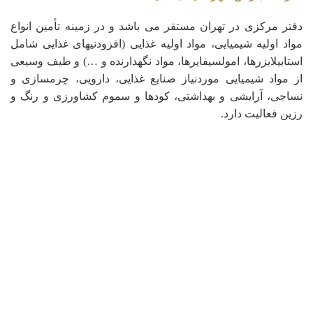
دفتر مرکزی در تهران مستقر می باشد و در زمینه تأمین انواع
مواد اولیه شیمیایی، مواد اولیه غذایی (افزودنیهای غذایی شامل
استابیلایزرها، امولسیفایرها، مواد نگهدارنده و …) و طیف وسیعی
از مواد شیمیایی موردنیاز صنایع غذایی، دارویی، چرمسازی و
نساجی، آرایشی و بهداشتی، کودها و سموم کشاورزی و رنگ و
رزین فعالیت دارد.
کپی رایت © 2023 - تمامی حقوق این سایت متعلق به شرکت پارس مهر شیمی شایسته
می باشد.
خانه
My account
Shop
Search