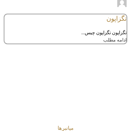
adminmehr
comments
0
تگزاپون
تگزاپون تگزاپون چیس...
ادامه مطلب
میانبرها