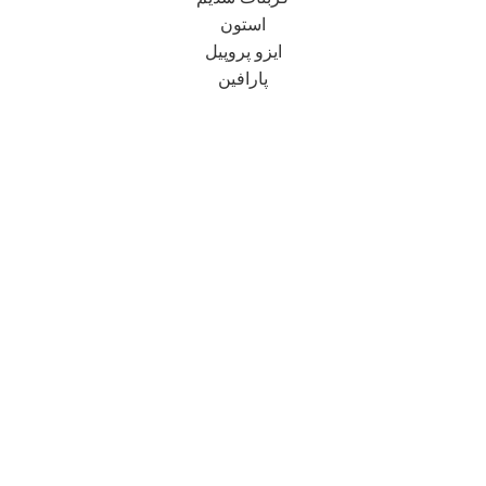
استون
ایزو پروپیل
پارافین
شرکت پارس مهر شیمی شایسته
دفتر مرکزی در تهران مستقر می باشد و در زمینه تأمین انواع
مواد اولیه شیمیایی، مواد اولیه غذایی (افزودنیهای غذایی شامل
استابیلایزرها، امولسیفایرها، مواد نگهدارنده و …) و طیف وسیعی
از مواد شیمیایی موردنیاز صنایع غذایی، دارویی، چرمسازی و
نساجی، آرایشی و بهداشتی، کودها و سموم کشاورزی و رنگ و
رزین فعالیت دارد.