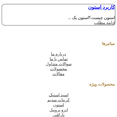
کاربرد استون
استون چیست؟استون یک ...
ادامه مطلب
میانبرها
درباره ما
تماس با ما
سوالات متداول
محصولات
مقالات
محصولات ویژه
اسید استیک
کربنات سدیم
استون
ایزو پروپیل
پارافین