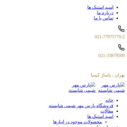
اسید استیک ها
درباره ما
تماس با ما
021-77975770-2
021-33879500
تهران ، پاساژ کیمیا
خانه
فروشگاه پارس مهر شیمی شایسته
مقالات
اسید استیک ها
محصولات موجود در انبارها